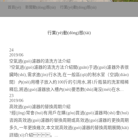
首頁(yè)
>>
新聞動(dòng)態(tài)
>>
行業(yè)動(dòng)態(tài)
行業(yè)動(dòng)態(tài)
24
2019/06
空氣過(guò)濾器的清洗方法介紹
?空氣過(guò)濾器的清洗方法介紹關(guān)于過(guò)濾器外表很
臟時(shí),需求進(jìn)行水洗,在一般區(qū)的制水室（空調(diào)
間）內(nèi)用槽子放入約100斤的引用水,將1斤瓶裝的洗潔精稀
釋后,將過(guò)濾器放入槽內(nèi)要悉數(shù)淹沒(méi)在水...
23
2019/06
高效過(guò)濾器的替換周期介紹
?經(jīng)常會(huì)有用戶在購(gòu)買過(guò)濾器時(shí)會(huì)
咨詢高效過(guò)濾器的替換周期或高效過(guò)濾器的更換周期
多久,一年更換幾次,本文就高效過(guò)濾器的替換周期展開(kāi)
詳細(xì)介紹。...