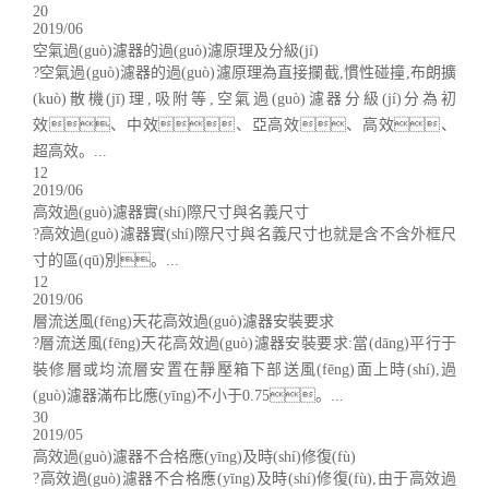
20
2019/06
空氣過(guò)濾器的過(guò)濾原理及分級(jí)
?空氣過(guò)濾器的過(guò)濾原理為直接攔截,慣性碰撞,布朗擴
(kuò)散機(jī)理,吸附等,空氣過(guò)濾器分級(jí)分為初
效、中效、亞高效、高效、
超高效。...
12
2019/06
高效過(guò)濾器實(shí)際尺寸與名義尺寸
?高效過(guò)濾器實(shí)際尺寸與名義尺寸也就是含不含外框尺
寸的區(qū)別。...
12
2019/06
層流送風(fēng)天花高效過(guò)濾器安裝要求
?層流送風(fēng)天花高效過(guò)濾器安裝要求:當(dāng)平行于
裝修層或均流層安置在靜壓箱下部送風(fēng)面上時(shí),過
(guò)濾器滿布比應(yīng)不小于0.75。...
30
2019/05
高效過(guò)濾器不合格應(yīng)及時(shí)修復(fù)
?高效過(guò)濾器不合格應(yīng)及時(shí)修復(fù),由于高效過