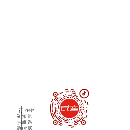
關(guān)注官方微信
新聞動(dòng)態(tài)
聯
(lián)
行
FFU
空
系我
業
知
氣
們
(yè)
識
過
動
(shí)
濾