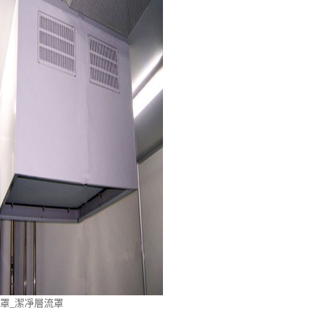
罩_潔凈層流罩