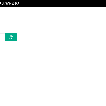
,歡迎來電咨詢!
搜!