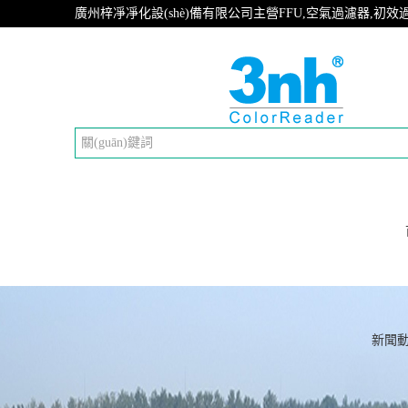
廣州梓凈凈化設(shè)備有限公司主營FFU,空氣過濾器,初效過濾器
新聞動(d