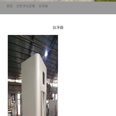
首頁
>>
空氣凈化設備
>>
自凈器
自凈器