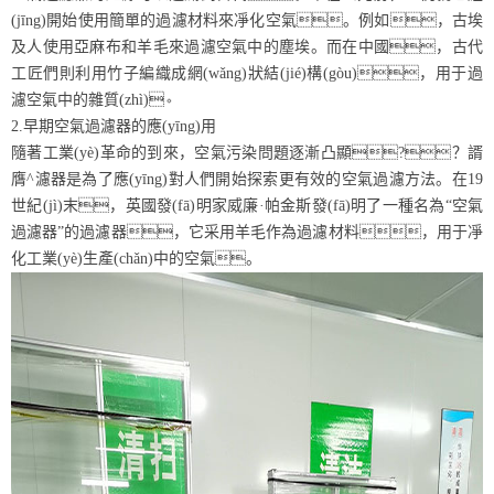
(jīng)開始使用簡單的過濾材料來凈化空氣。例如，古埃
及人使用亞麻布和羊毛來過濾空氣中的塵埃。而在中國，古代
工匠們則利用竹子編織成網(wǎng)狀結(jié)構(gòu)，用于過
濾空氣中的雜質(zhì)。
2.早期空氣過濾器的應(yīng)用
隨著工業(yè)革命的到來，空氣污染問題逐漸凸顯?？諝
膺^濾器是為了應(yīng)對人們開始探索更有效的空氣過濾方法。在19
世紀(jì)末，英國發(fā)明家威廉·帕金斯發(fā)明了一種名為“空氣
過濾器”的過濾器，它采用羊毛作為過濾材料，用于凈
化工業(yè)生產(chǎn)中的空氣。