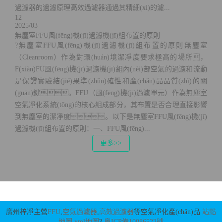
過濾器的過濾原理高效過濾器通過其精細(xì)的濾...
12
2025/03
無塵室FFU風(fēng)機(jī)過濾機(jī)組布置的原則
?無塵室FFU風(fēng)機(jī)過濾機(jī)組布置的原則無塵室
（Cleanroom）作為對環(huán)境潔凈度要求極高的場所，
F(xiàn)FU風(fēng)機(jī)過濾機(jī)組內(nèi)部空氣的過濾和流動
是保證實驗結(jié)果準(zhǔn)確性和產(chǎn)品品質(zhì)的關
(guān)鍵。FFU（風(fēng)機(jī)過濾單元）作為無塵室
空氣凈化系統(tǒng)的核心組成部分，其布置是否合理直接影響
到無塵室的潔凈度。以下是無塵室FFU風(fēng)機(jī)
過濾機(jī)組布置的原則：一、FFU風(fēng)...
更多>>
廣州梓凈主營
FFU
,
空氣過濾器
,
高效過濾器
等空氣凈化產(chǎn)品
站點
地圖
xml地圖
?
粵ICP備10086522號