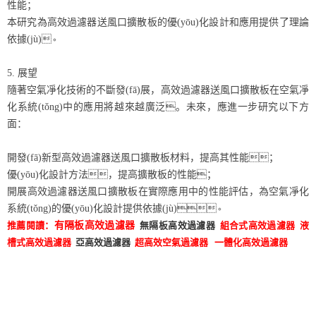
性能；
本研究為高效過濾器送風口擴散板的優(yōu)化設計和應用提供了理論
依據(jù)。
5. 展望
隨著空氣凈化技術的不斷發(fā)展，高效過濾器送風口擴散板在空氣凈
化系統(tǒng)中的應用將越來越廣泛。未來，應進一步研究以下方
面：
開發(fā)新型高效過濾器送風口擴散板材料，提高其性能；
優(yōu)化設計方法，提高擴散板的性能；
開展高效過濾器送風口擴散板在實際應用中的性能評估，為空氣凈化
系統(tǒng)的優(yōu)化設計提供依據(jù)。
推薦閱讀：
有隔板高效過濾器
無隔板高效過濾器
組合式高效過濾器
液
槽式高效過濾器
亞高效過濾器
超高效空氣過濾器
一體化高效過濾器