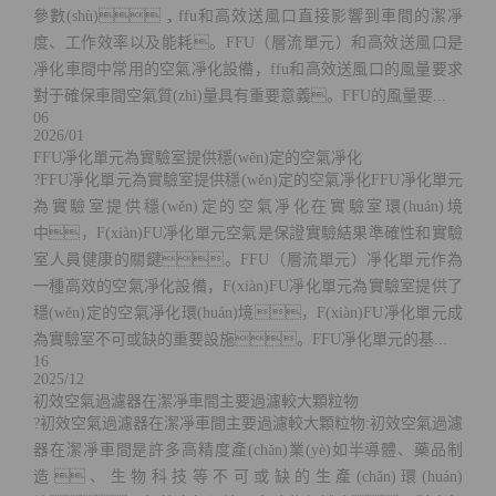
參數(shù)，ffu和高效送風口直接影響到車間的潔凈
度、工作效率以及能耗。FFU（層流單元）和高效送風口是
凈化車間中常用的空氣凈化設備，ffu和高效送風口的風量要求
對于確保車間空氣質(zhì)量具有重要意義。FFU的風量要...
06
2026/01
FFU凈化單元為實驗室提供穩(wěn)定的空氣凈化
?FFU凈化單元為實驗室提供穩(wěn)定的空氣凈化FFU凈化單元
為實驗室提供穩(wěn)定的空氣凈化在實驗室環(huán)境
中，F(xiàn)FU凈化單元空氣是保證實驗結果準確性和實驗
室人員健康的關鍵。FFU（層流單元）凈化單元作為
一種高效的空氣凈化設備，F(xiàn)FU凈化單元為實驗室提供了
穩(wěn)定的空氣凈化環(huán)境，F(xiàn)FU凈化單元成
為實驗室不可或缺的重要設施。FFU凈化單元的基...
16
2025/12
初效空氣過濾器在潔凈車間主要過濾較大顆粒物
?初效空氣過濾器在潔凈車間主要過濾較大顆粒物:初效空氣過濾
器在潔凈車間是許多高精度產(chǎn)業(yè)如半導體、藥品制
造、生物科技等不可或缺的生產(chǎn)環(huán)