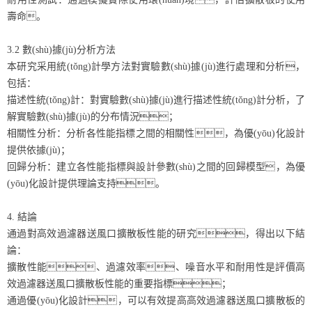
壽命。
3.2 數(shù)據(jù)分析方法
本研究采用統(tǒng)計學方法對實驗數(shù)據(jù)進行處理和分析，
包括：
描述性統(tǒng)計：對實驗數(shù)據(jù)進行描述性統(tǒng)計分析，了
解實驗數(shù)據(jù)的分布情況；
相關性分析：分析各性能指標之間的相關性，為優(yōu)化設計
提供依據(jù)；
回歸分析：建立各性能指標與設計參數(shù)之間的回歸模型，為優
(yōu)化設計提供理論支持。
4. 結論
通過對高效過濾器送風口擴散板性能的研究，得出以下結
論：
擴散性能、過濾效率、噪音水平和耐用性是評價高
效過濾器送風口擴散板性能的重要指標；
通過優(yōu)化設計，可以有效提高高效過濾器送風口擴散板的