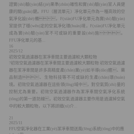
證實(shí)驗(yàn)結(jié)果準(zhǔn)確性和實(shí)驗(yàn)室人員健
康的關(guān)鍵。FFU（層流單元）凈化單元作為一種高效的空
氣凈化設(shè)備，F(xiàn)FU凈化單元為實(shí)驗(yàn)
室提供了穩(wěn)定的空氣凈化環(huán)境，F(xiàn)FU凈化單元
成為實(shí)驗(yàn)室不可或缺的重要設(shè)施。
FFU凈化單元的基...
16
2025/12
初效空氣過濾器在潔凈車間主要過濾較大顆粒物
?初效空氣過濾器在潔凈車間主要過濾較大顆粒物:初效空氣過濾
器在潔凈車間是許多高精度產(chǎn)業(yè)如半導(dǎo)體、藥
品制造、生物科技等不可或缺的生產(chǎn)環(huán)
境。初效空氣過濾器在這些領(lǐng)域中，對空氣質(zhì)量的
控制尤為重要。初效空氣過濾器作為潔凈車間空氣凈化系統
(tǒng)的第一道防線，初效空氣過濾器主要作用是過濾掉空氣
中的較大顆粒物，以下將詳細(xì)介...
21
2025/11
FFU空氣凈化器在工業(yè)潔凈車間送風(fēng)系統(tǒng)中的應