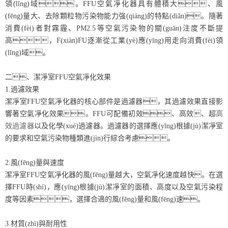
領(lǐng)域。FFU空氣凈化器具有體積大、風
(fēng)量大、去除顆粒物污染物能力強(qiáng)的特點(diǎn)。隨著
消費(fèi)者對霧霾、PM2.5等空氣污染物的關(guān)注度不斷提
高，F(xiàn)FU逐漸從工業(yè)應(yīng)用走向消費(fèi)領
(lǐng)域。
二、潔凈室FFU空氣凈化效果
1.過濾效果
潔凈室FFU空氣凈化器的核心部件是過濾器，其過濾效果直接影
響著空氣凈化效果。FFU可配備初效、高效、超
高
效過濾器
以及化學(xué)過濾器。過濾器的選擇應(yīng)根據(jù)潔凈室
的要求和空氣污染物種類進(jìn)行綜合考慮。
2.風(fēng)量與速度
潔凈室FFU空氣凈化器的風(fēng)量越大，空氣凈化速度越快。在選
擇FFU時(shí)，應(yīng)根據(jù)潔凈室的面積、高度以及空氣污染程
度等因素，選擇合適的風(fēng)量和風(fēng)速。
3.材質(zhì)與耐用性