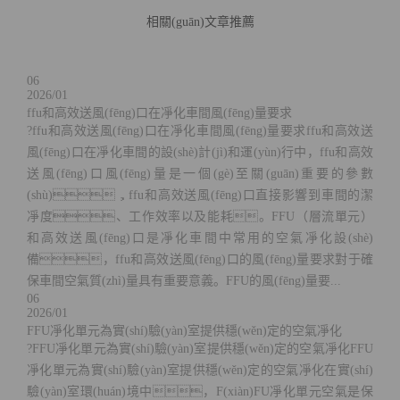
相關(guān)文章推薦
06
2026/01
ffu和高效送風(fēng)口在凈化車間風(fēng)量要求
?ffu和高效送風(fēng)口在凈化車間風(fēng)量要求ffu和高效送
風(fēng)口在凈化車間的設(shè)計(jì)和運(yùn)行中，ffu和高效
送風(fēng)口風(fēng)量是一個(gè)至關(guān)重要的參數
(shù)，ffu和高效送風(fēng)口直接影響到車間的潔
凈度、工作效率以及能耗。FFU（層流單元）
和高效送風(fēng)口是凈化車間中常用的空氣凈化設(shè)
備，ffu和高效送風(fēng)口的風(fēng)量要求對于確
保車間空氣質(zhì)量具有重要意義。FFU的風(fēng)量要...
06
2026/01
FFU凈化單元為實(shí)驗(yàn)室提供穩(wěn)定的空氣凈化
?FFU凈化單元為實(shí)驗(yàn)室提供穩(wěn)定的空氣凈化FFU
凈化單元為實(shí)驗(yàn)室提供穩(wěn)定的空氣凈化在實(shí)
驗(yàn)室環(huán)境中，F(xiàn)FU凈化單元空氣是保