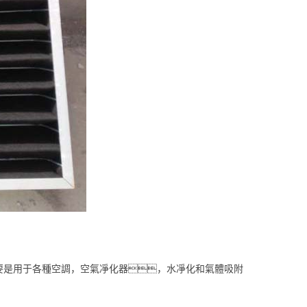
主要是用于各種空調，空氣凈化器，水凈化和氣體吸附