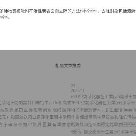
多種物質被吸附在活性炭表面而去除的方法，去除對象包括溶解
。
相關文章推薦
21
2025/11
FFU空氣凈化器在工業(yè)潔凈車間
在凈化車間的設計和運行中，ffu和高效
?FFU空氣凈化器在工業(yè)潔凈車
u和高效送風口直接影響到車間的潔凈
術的不斷進步，對生產環(huán
單元）和高效送風口是凈化車間中常用
作為保證產品生產質量和降低污染風險的
求對于確保車間空氣質量具有重要意
的設計和選型顯得尤為重要
備，廣泛應用于工業(yè)潔凈車間.