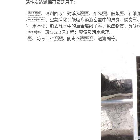
活性炭過濾棉可廣泛用于：
1、溶劑回收：對苯類、酮類、酯類、石油
2、空氣凈化：能吸附過濾空氣中的惡臭、體臭、
3、水凈化：能去除水中的重金屬離子、致癌物質、臭味
4、環(huán)保工程：廢氣及污水處理。
5、防毒口罩、防毒衣、過濾嘴等。