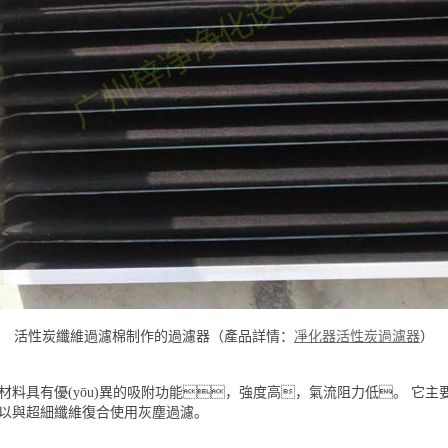
活性炭纖維過濾棉制作的過濾器（產品詳情：
凈化器活性炭過濾器
）
料具有優(yōu)異的吸附功能，強度高，氣流阻力低。 它
以與超細纖維復合使用灰塵過濾。