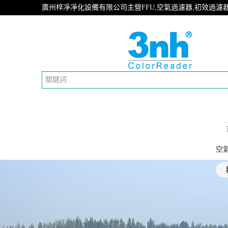
廣州梓凈凈化設備有限公司主營FFU,空氣過濾器,初效過濾器,
空