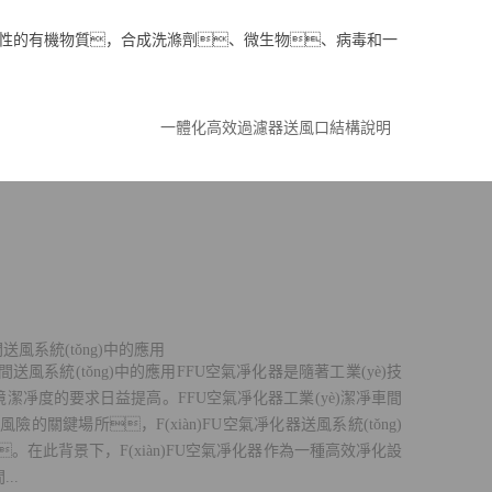
性的有機物質，合成洗滌劑、微生物、病毒和一
一體化高效過濾器送風口結構說明
送風系統(tǒng)中的應用
間送風系統(tǒng)中的應用FFU空氣凈化器是隨著工業(yè)技
)境潔凈度的要求日益提高。FFU空氣凈化器工業(yè)潔凈車間
關鍵場所，F(xiàn)FU空氣凈化器送風系統(tǒng)
。在此背景下，F(xiàn)FU空氣凈化器作為一種高效凈化設
..