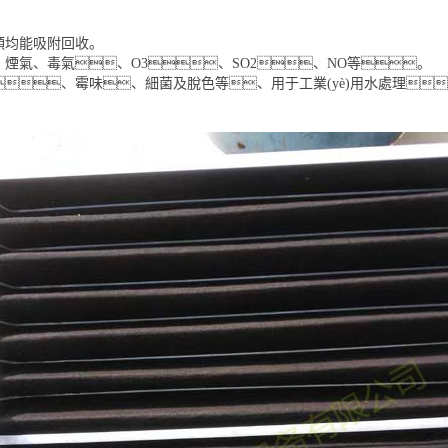
類均能吸附回收。
煙氣、毒氣、O3、SO2、NO等。
、霉味、細菌及脫色等、用于工業(yè)用水處理