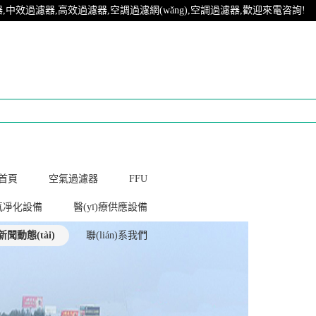
中效過濾器,高效過濾器,空調過濾網(wǎng),空調過濾器,歡迎來電咨詢!
首頁
空氣過濾器
FFU
氣凈化設備
醫(yī)療供應設備
新聞動態(tài)
聯(lián)系我們